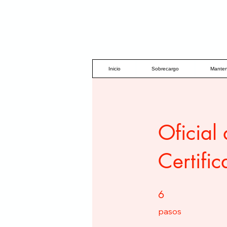
Inicio
Sobrecargo
Manten
Oficial
Certific
6 pasos
6
pasos