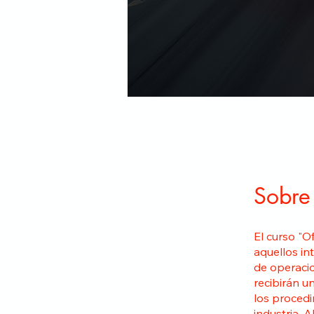
Sobre
El curso "O
aquellos in
de operacio
recibirán u
los procedi
industria. 