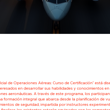
ficial de Operaciones Aéreas: Curso de Certificación" está d
teresados en desarrollar sus habilidades y conocimientos en 
nes aeronáuticas. A través de este programa, los participan
na formación integral que abarca desde la planificación de v
mientos de seguridad, impartida por instructores experimen
Al finalizar, los asistentes estarán equipados con las compete