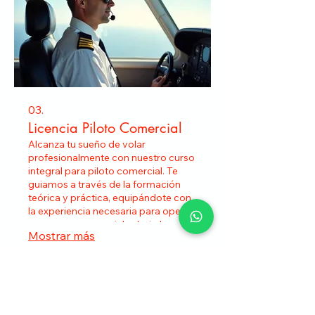
03.
Licencia Piloto Comercial
Alcanza tu sueño de volar
profesionalmente con nuestro curso
integral para piloto comercial. Te
guiamos a través de la formación
teórica y práctica, equipándote con
la experiencia necesaria para operar
aeronaves comerciales bajo las
Mostrar más
normativas vigentes.
Domicilio:
Calle Plaza del Árbol 1, Colonia Alfonso Ortiz