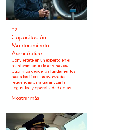
02.
Capacitación
Mantenimiento
Aeronáutico
Conviértete en un experto en el
mantenimiento de aeronaves.
Cubrimos desde los fundamentos
hasta las técnicas avanzadas
requeridas para garantizar la
seguridad y operatividad de las
flotas aéreas, preparándote para un
Mostrar más
rol técnico crucial.