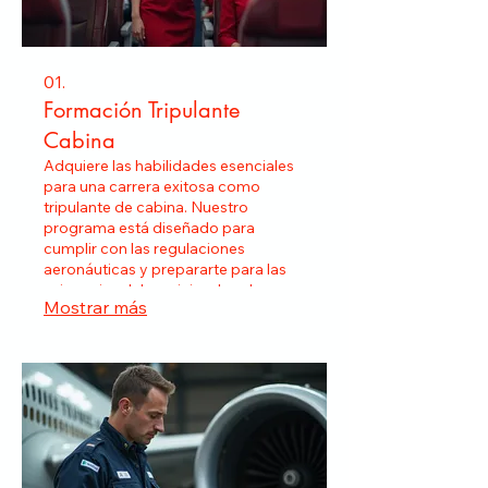
01.
Formación Tripulante
Cabina
Adquiere las habilidades esenciales
para una carrera exitosa como
tripulante de cabina. Nuestro
programa está diseñado para
cumplir con las regulaciones
aeronáuticas y prepararte para las
exigencias del servicio a bordo,
Mostrar más
asegurando un futuro profesional en
la aviación.